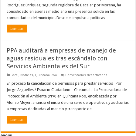
de
Rodríguez Enríquez, segunda regidora de Bacalar por Morena, ha
Bacalar:
consolidado en apenas medio año una presencia sólida en las
“La
política
comunidades del municipio. Desde el impulso a políticas …
se
hace
en
Leer mas
territorio,
no
en
escritorio”
PPA auditará a empresas de manejo de
aguas residuales tras escándalo con
Servicios Ambientales del Sur
en
Local
,
Noticias
,
Quintana Roo
Comentarios desactivados
PPA
auditará
En proceso la cancelación de permisos para prestar servicios Por
a
Jorge Arguelles / Espacio Ciudadano Chetumal.- La Procuraduría de
empresas
de
Protección al Ambiente (PPA) en Quintana Roo, encabezada por
manejo
Alonso Meyer, anunció el inicio de una serie de operativos y auditorías
de
aguas
a empresas dedicadas al manejo y transporte de …
residuales
tras
escándalo
Leer mas
con
Servicios
Ambientales
del