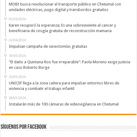
MOBI busca revolucionar el transporte público en Chetumal con
unidades eléctricas, pago digital y transbordos gratuitos
05/06/2026
Karen recuperó la esperanza; Es una sobreviviente al cancer y
beneficiaria de cirugía gratuita de reconstrucción mamaria
02/06/2026
Impulsan campaña de vasectomías gratuitas
30/05/2026
“El daño a Quintana Roo fue irreparable”: Paola Moreno exige justicia
en caso Roberto Borge
29/05/2026
UNICEF llega a la zona cañera para impulsar entornos libres de
violencia y combatir el trabajo infantil
28/05/2026
Instalarán más de 100 cámaras de videovigilancia en Chetumal
Síguenos por Facebook