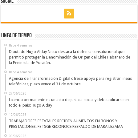
Social
Sur
Linea de Tiempo
Hace 4 semanas
Diputado Hugo Alday Nieto destaca la defensa constitucional que
permitió proteger la Denominación de Origen del Chile Habanero de
la Península de Yucatán.
Hace 4 semanas
Agencia de Transformación Digital ofrece apoyo para registrar líneas
telefónicas; plazo vence el 31 de octubre
27/06/2026
Licencia permanente es un acto de justicia social y debe aplicarse en
todo el país: Hugo Alday
12/06/2026
TRABAJADORES ESTATALES RECIBEN AUMENTOS EN BONOS Y
PRESTACIONES; FSTSGE RECONOCE RESPALDO DE MARA LEZAMA
09/06/2026