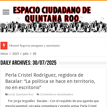
Otoniel Segovia arrogante y autoritario
Inicio
/
2025
/
julio
/
30
Daily Archives:
30/07/2025
Perla Cristel Rodríguez, regidora de
Bacalar: “La política se hace en territorio,
no en escritorio”
en
Local
,
Quintana Roo
Comentarios desactivados
Perla
Cristel
Por Jorge Arguelles Bacalar.- Con el respaldo de una agenda que
Rodríguez,
mezcla juventud, cercanía comunitaria y gestión activa, Perla Cristel
regidora