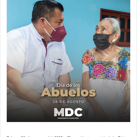
en
su
día