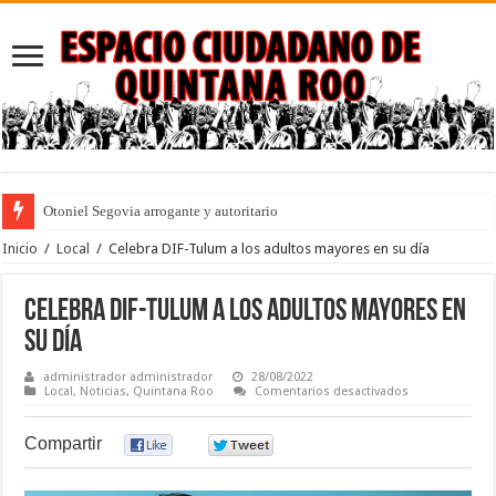
Otoniel Segovia arrogante y autoritario
Puebla: ley que penaliza el desempleo y la pobreza con dedicatoria a los an
Inicio
/
Local
/
Celebra DIF-Tulum a los adultos mayores en su día
Celebra DIF-Tulum a los adultos mayores en
su día
administrador administrador
28/08/2022
en
Local
,
Noticias
,
Quintana Roo
Comentarios desactivados
Celebra
DIF-
Tulum
Compartir
0
0
a
los
adultos
mayores