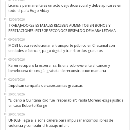
Licencia permanente es un acto de justicia social y debe aplicarse en
todo el país: Hugo Alday
12/06/2026
TRABAJADORES ESTATALES RECIBEN AUMENTOS EN BONOS Y
PRESTACIONES; FSTSGE RECONOCE RESPALDO DE MARA LEZAMA
09/06/2026
MOBI busca revolucionar el transporte público en Chetumal con
unidades eléctricas, pago digital y transbordos gratuitos
05/06/2026
Karen recuperó la esperanza; Es una sobreviviente al cancer y
beneficiaria de cirugía gratuita de reconstrucción mamaria
02/06/2026
Impulsan campaña de vasectomías gratuitas
30/05/2026
“El daño a Quintana Roo fue irreparable”: Paola Moreno exige justicia
en caso Roberto Borge
29/05/2026
UNICEF llega a la zona cañera para impulsar entornos libres de
violencia y combatir el trabajo infantil