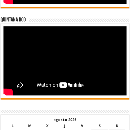
Quintana Roo
agosto 2026
L
M
X
J
V
S
D