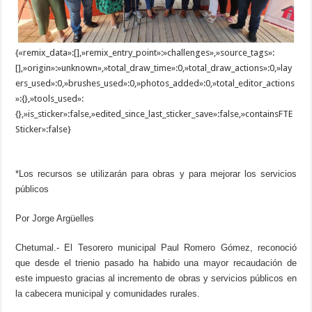
{«remix_data»:[],»remix_entry_point»:»challenges»,»source_tags»:
[],»origin»:»unknown»,»total_draw_time»:0,»total_draw_actions»:0,»lay
ers_used»:0,»brushes_used»:0,»photos_added»:0,»total_editor_actions
»:{},»tools_used»:
{},»is_sticker»:false,»edited_since_last_sticker_save»:false,»containsFTE
Sticker»:false}
*Los recursos se utilizarán para obras y para mejorar los servicios
públicos
Por Jorge Argüelles
Chetumal.- El Tesorero municipal Paul Romero Gómez, reconoció
que desde el trienio pasado ha habido una mayor recaudación de
este impuesto gracias al incremento de obras y servicios públicos en
la cabecera municipal y comunidades rurales.