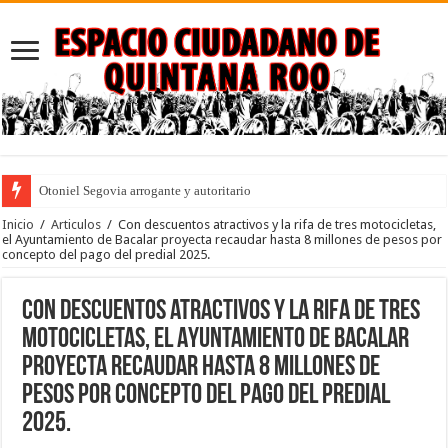
Otoniel Segovia arrogante y autoritario
Puebla: ley que penaliza el desempleo y la pobreza con dedicatoria a los an
Inicio
/
Articulos
/
Con descuentos atractivos y la rifa de tres motocicletas,
el Ayuntamiento de Bacalar proyecta recaudar hasta 8 millones de pesos por
concepto del pago del predial 2025.
Con descuentos atractivos y la rifa de tres
motocicletas, el Ayuntamiento de Bacalar
proyecta recaudar hasta 8 millones de
pesos por concepto del pago del predial
2025.