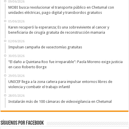
09/06/2026
MOBI busca revolucionar el transporte público en Chetumal con
unidades eléctricas, pago digital y transbordos gratuitos
05/06/2026
Karen recuperó la esperanza; Es una sobreviviente al cancer y
beneficiaria de cirugía gratuita de reconstrucción mamaria
02/06/2026
Impulsan campaña de vasectomías gratuitas
30/05/2026
“El daño a Quintana Roo fue irreparable”: Paola Moreno exige justicia
en caso Roberto Borge
29/05/2026
UNICEF llega a la zona cañera para impulsar entornos libres de
violencia y combatir el trabajo infantil
28/05/2026
Instalarán más de 100 cámaras de videovigilancia en Chetumal
Síguenos por Facebook