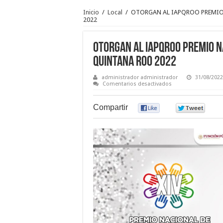
Inicio
/
Local
/
OTORGAN AL IAPQROO PREMIO
2022
OTORGAN AL IAPQROO PREMIO N
QUINTANA ROO 2022
administrador administrador
31/08/2022
en
Comentarios desactivados
OTORGAN
AL
IAPQROO
Compartir
0
0
PREMIO
NACIONAL
DE
CONTRALORÍA
SOCIAL,
ETAPA
QUINTANA
ROO
2022