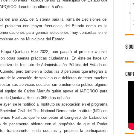
N de Problemas Públicos de los 11 Municipios del Estado que
 IAPQROO durante los últimos 5 años.
cos del año 2021 del Sistema para la Toma de Decisiones del
el problema con mayor frecuencia del Estado como es la
mendaciones para generar soluciones muy concretas en el
problema en los Municipios del Estado.
Sígu
, Etapa Quintana Roo 2022, aún pasará el proceso a nivel
 con otras buenas prácticas ciudadanas. En éste se hace un
rectivo del Instituto de Administración Pública del Estado de
 Cubedo, pero también a todas las 8 personas que integran al
Capt
a de la vocación de servicio que debieran de tener muchas
restar sus servicios sociales sin emolumento público alguno.
 al equipo de Carlos Marrufo quién apoya al IAPQROO para
cos de Quintana Roo los 365 días del año.
ayer, se le notificó al Instituto su aceptación en el programa
ociedad Civil del The National Democratic Institute (NDI) en
blemas Públicos que le competen al Congreso del Estado de
jo de parlamento abierto con el propósito de que el Poder
te, transparente, rinda cuentas y propicie la participación