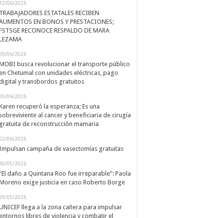
12/06/2026
TRABAJADORES ESTATALES RECIBEN
AUMENTOS EN BONOS Y PRESTACIONES;
FSTSGE RECONOCE RESPALDO DE MARA
LEZAMA
09/06/2026
MOBI busca revolucionar el transporte público
en Chetumal con unidades eléctricas, pago
digital y transbordos gratuitos
05/06/2026
Karen recuperó la esperanza; Es una
sobreviviente al cancer y beneficiaria de cirugía
gratuita de reconstrucción mamaria
02/06/2026
Impulsan campaña de vasectomías gratuitas
30/05/2026
“El daño a Quintana Roo fue irreparable”: Paola
Moreno exige justicia en caso Roberto Borge
29/05/2026
UNICEF llega a la zona cañera para impulsar
entornos libres de violencia y combatir el