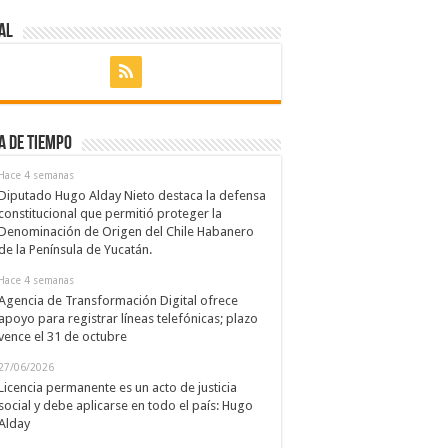
al
a de Tiempo
Hace 4 semanas
Diputado Hugo Alday Nieto destaca la defensa
constitucional que permitió proteger la
Denominación de Origen del Chile Habanero
de la Península de Yucatán.
Hace 4 semanas
Agencia de Transformación Digital ofrece
apoyo para registrar líneas telefónicas; plazo
vence el 31 de octubre
27/06/2026
Licencia permanente es un acto de justicia
social y debe aplicarse en todo el país: Hugo
Alday