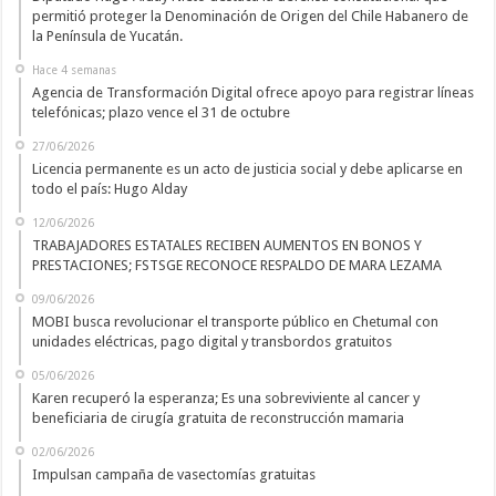
permitió proteger la Denominación de Origen del Chile Habanero de
la Península de Yucatán.
Hace 4 semanas
Agencia de Transformación Digital ofrece apoyo para registrar líneas
telefónicas; plazo vence el 31 de octubre
27/06/2026
Licencia permanente es un acto de justicia social y debe aplicarse en
todo el país: Hugo Alday
12/06/2026
TRABAJADORES ESTATALES RECIBEN AUMENTOS EN BONOS Y
PRESTACIONES; FSTSGE RECONOCE RESPALDO DE MARA LEZAMA
09/06/2026
MOBI busca revolucionar el transporte público en Chetumal con
unidades eléctricas, pago digital y transbordos gratuitos
05/06/2026
Karen recuperó la esperanza; Es una sobreviviente al cancer y
beneficiaria de cirugía gratuita de reconstrucción mamaria
02/06/2026
Impulsan campaña de vasectomías gratuitas