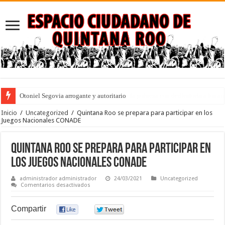
Otoniel Segovia arrogante y autoritario
Puebla: ley que penaliza el desempleo y la pobreza con dedicatoria a los an
Inicio
/
Uncategorized
/
Quintana Roo se prepara para participar en los
Juegos Nacionales CONADE
Quintana Roo se prepara para participar en
los Juegos Nacionales CONADE
administrador administrador
24/03/2021
Uncategorized
en
Comentarios desactivados
Quintana
Roo
se
Compartir
0
0
prepara
para
participar