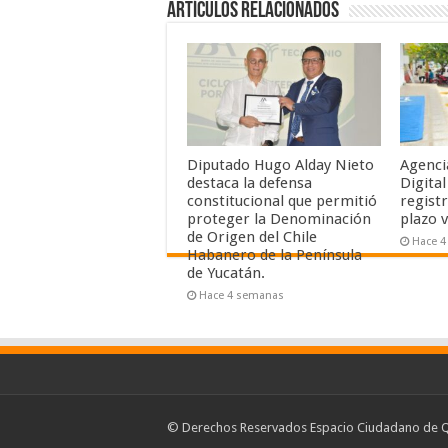
Artículos relacionados
Diputado Hugo Alday Nieto
Agenci
destaca la defensa
Digita
constitucional que permitió
registr
proteger la Denominación
plazo 
de Origen del Chile
Hace 
Habanero de la Península
de Yucatán.
Hace 4 semanas
© Derechos Reservados Espacio Ciudadano de Q