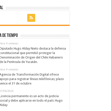
al
a de Tiempo
Hace 4 semanas
Diputado Hugo Alday Nieto destaca la defensa
constitucional que permitió proteger la
Denominación de Origen del Chile Habanero
de la Península de Yucatán.
Hace 4 semanas
Agencia de Transformación Digital ofrece
apoyo para registrar líneas telefónicas; plazo
vence el 31 de octubre
27/06/2026
Licencia permanente es un acto de justicia
social y debe aplicarse en todo el país: Hugo
Alday