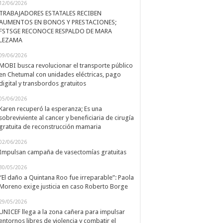
12/06/2026
TRABAJADORES ESTATALES RECIBEN
AUMENTOS EN BONOS Y PRESTACIONES;
FSTSGE RECONOCE RESPALDO DE MARA
LEZAMA
09/06/2026
MOBI busca revolucionar el transporte público
en Chetumal con unidades eléctricas, pago
digital y transbordos gratuitos
05/06/2026
Karen recuperó la esperanza; Es una
sobreviviente al cancer y beneficiaria de cirugía
gratuita de reconstrucción mamaria
02/06/2026
Impulsan campaña de vasectomías gratuitas
30/05/2026
“El daño a Quintana Roo fue irreparable”: Paola
Moreno exige justicia en caso Roberto Borge
29/05/2026
UNICEF llega a la zona cañera para impulsar
entornos libres de violencia y combatir el