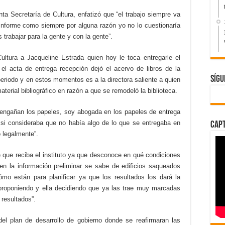
a Secretaría de Cultura, enfatizó que “el trabajo siempre va
conforme como siempre por alguna razón yo no lo cuestionaría
 trabajar para la gente y con la gente”.
ltura a Jacqueline Estrada quien hoy le toca entregarle el
n el acta de entrega recepción dejó el acervo de libros de la
Sígu
periodo y en estos momentos es a la directora saliente a quien
terial bibliográfico en razón a que se remodeló la biblioteca.
o engañan los papeles, soy abogada en los papeles de entrega
y si consideraba que no había algo de lo que se entregaba en
Capt
 legalmente”.
de que reciba el instituto ya que desconoce en qué condiciones
e en la información preliminar se sabe de edificios saqueados
mo están para planificar ya que los resultados los dará la
roponiendo y ella decidiendo que ya las trae muy marcadas
resultados”.
del plan de desarrollo de gobierno donde se reafirmaran las