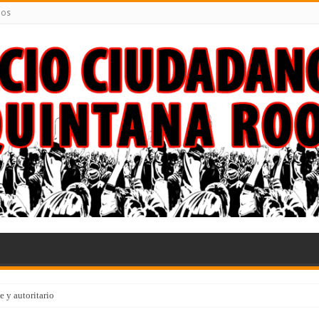
nos
 y autoritario