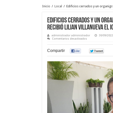
Inicio
/
Local
/
Edificios cerrados y un organigra
Edificios cerrados y un org
recibió Lilian Villanueva el I
administrador administrador
30/09/2022
en
Comentarios desactivados
Edificios
cerrados
y
Compartir
0
0
un
organigrama
realizado
con
las
patas
recibió
Lilian
Villanueva
el
ICA