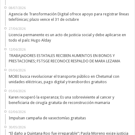
08/07/2026
Agencia de Transformación Digital ofrece apoyo para registrar líneas
telefónicas; plazo vence el 31 de octubre
27/06/2026
Licencia permanente es un acto de justicia social y debe aplicarse en
todo el país: Hugo Alday
12/06/2026
TRABAJADORES ESTATALES RECIBEN AUMENTOS EN BONOS Y
PRESTACIONES; FSTSGE RECONOCE RESPALDO DE MARA LEZAMA
09/06/2026
MOBI busca revolucionar el transporte público en Chetumal con
unidades eléctricas, pago digital y transbordos gratuitos
05/06/2026
Karen recuperó la esperanza; Es una sobreviviente al cancer y
beneficiaria de cirugía gratuita de reconstrucción mamaria
02/06/2026
Impulsan campaña de vasectomías gratuitas
30/05/2026
“El daño a Quintana Roo fue irreparable”: Paola Moreno exige justicia