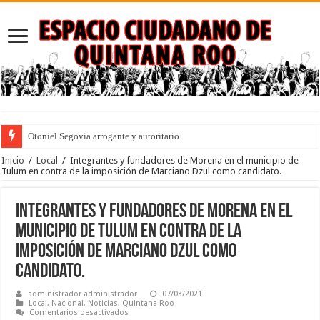
Otoniel Segovia arrogante y autoritario
Puebla: ley que penaliza el desempleo y la pobreza con dedicatoria a los an
Inicio
/
Local
/
Integrantes y fundadores de Morena en el municipio de
Tulum en contra de la imposición de Marciano Dzul como candidato.
Integrantes y fundadores de Morena en el
municipio de Tulum en contra de la
imposición de Marciano Dzul como
candidato.
administrador administrador
07/03/2021
Local
,
Nacional
,
Noticias
,
Quintana Roo
en
Comentarios desactivados