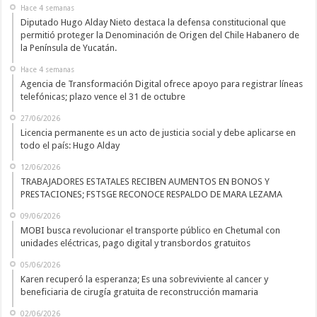
Hace 4 semanas
Diputado Hugo Alday Nieto destaca la defensa constitucional que
permitió proteger la Denominación de Origen del Chile Habanero de
la Península de Yucatán.
Hace 4 semanas
Agencia de Transformación Digital ofrece apoyo para registrar líneas
telefónicas; plazo vence el 31 de octubre
27/06/2026
Licencia permanente es un acto de justicia social y debe aplicarse en
todo el país: Hugo Alday
12/06/2026
TRABAJADORES ESTATALES RECIBEN AUMENTOS EN BONOS Y
PRESTACIONES; FSTSGE RECONOCE RESPALDO DE MARA LEZAMA
09/06/2026
MOBI busca revolucionar el transporte público en Chetumal con
unidades eléctricas, pago digital y transbordos gratuitos
05/06/2026
Karen recuperó la esperanza; Es una sobreviviente al cancer y
beneficiaria de cirugía gratuita de reconstrucción mamaria
02/06/2026