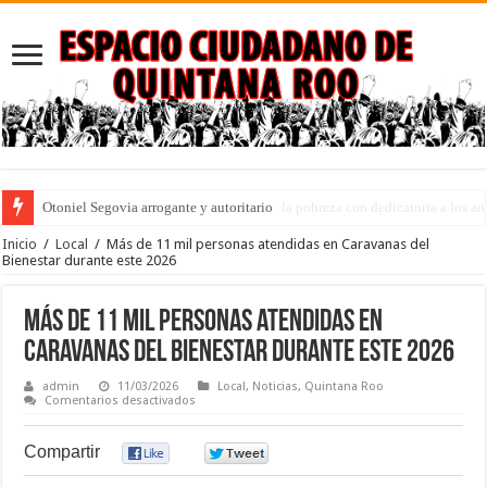
Puebla: ley que penaliza el desempleo y la pobreza con dedicatoria a los an
Inicio
/
Local
/
Más de 11 mil personas atendidas en Caravanas del
Bienestar durante este 2026
Más de 11 mil personas atendidas en
Caravanas del Bienestar durante este 2026
admin
11/03/2026
Local
,
Noticias
,
Quintana Roo
en
Comentarios desactivados
Más
de
11
Compartir
0
0
mil
personas
atendidas