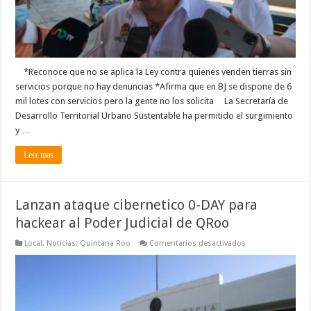
*Reconoce que no se aplica la Ley contra quienes venden tierras sin
servicios porque no hay denuncias *Afirma que en BJ se dispone de 6
mil lotes con servicios pero la gente no los solicita La Secretaría de
Desarrollo Territorial Urbano Sustentable ha permitido el surgimiento
y …
Leer mas
Lanzan ataque cibernetico 0-DAY para
hackear al Poder Judicial de QRoo
en
Local
,
Noticias
,
Quintana Roo
Comentarios desactivados
Lanzan
ataque
cibernetico
0-
DAY
para
hackear