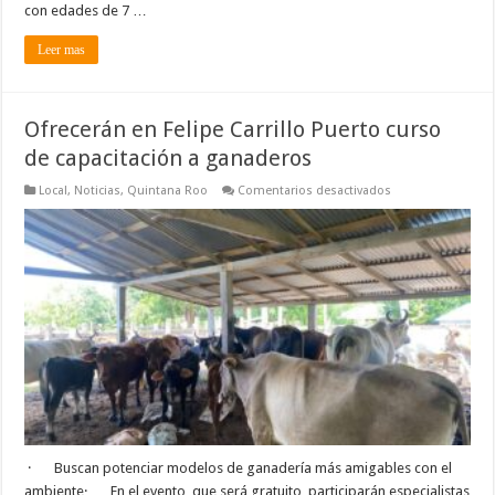
con edades de 7 …
Leer mas
Ofrecerán en Felipe Carrillo Puerto curso
de capacitación a ganaderos
en
Local
,
Noticias
,
Quintana Roo
Comentarios desactivados
Ofrecerán
en
Felipe
Carrillo
Puerto
curso
de
capacitación
a
ganaderos
· Buscan potenciar modelos de ganadería más amigables con el
ambiente· En el evento, que será gratuito, participarán especialistas