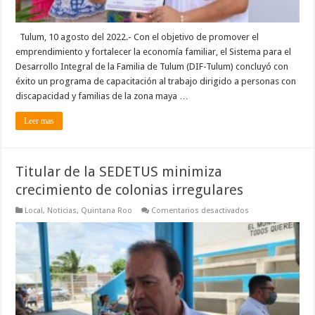
Tulum, 10 agosto del 2022.- Con el objetivo de promover el
emprendimiento y fortalecer la economía familiar, el Sistema para el
Desarrollo Integral de la Familia de Tulum (DIF-Tulum) concluyó con
éxito un programa de capacitación al trabajo dirigido a personas con
discapacidad y familias de la zona maya …
Leer mas
Titular de la SEDETUS minimiza
crecimiento de colonias irregulares
en
Local
,
Noticias
,
Quintana Roo
Comentarios desactivados
Titular
de
la
SEDETUS
minimiza
crecimiento
de
colonias
irregulares