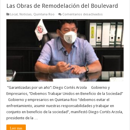
Las Obras de Remodelación del Boulevard
en
Local
,
Noticias
,
Quintana Roo
Comentarios desactivados
Las
Obras
de
Remodelación
del
Boulevard
“Garantizadas por un año”: Diego Cortés Arzola Gobierno y
Empresarios, “Debemos Trabajar Unidos en Beneficio de la Sociedad”
Gobierno y empresarios en Quintana Roo “debemos evitar el
enfrentamiento, asumir nuestras responsabilidades y trabajar en
conjunto en beneficio de la sociedad”, manifestó Diego Cortés Arzola,
presidente de la …
Leer mas