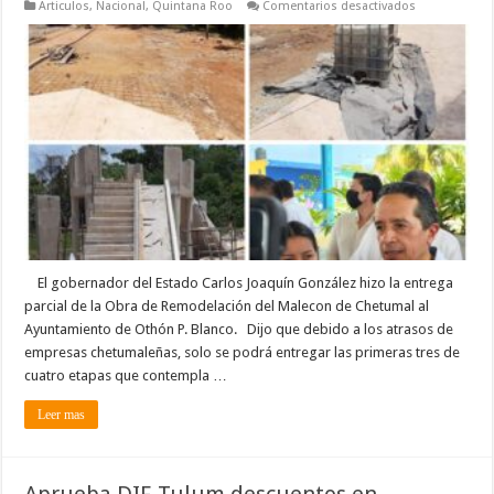
en
Articulos
,
Nacional
,
Quintana Roo
Comentarios desactivados
Por
retrasos
de
empresas
chetumaleña
aún
no
concluyen
en
su
totalidad
las
obras
de
remodelació
del
Boulevard
Bahía
de
El gobernador del Estado Carlos Joaquín González hizo la entrega
Chetumal
parcial de la Obra de Remodelación del Malecon de Chetumal al
Ayuntamiento de Othón P. Blanco. Dijo que debido a los atrasos de
empresas chetumaleñas, solo se podrá entregar las primeras tres de
cuatro etapas que contempla …
Leer mas