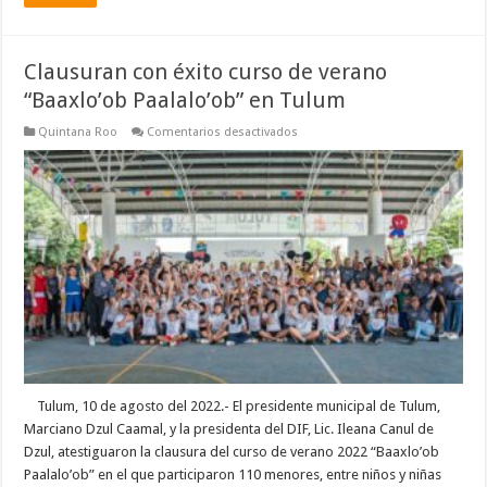
Clausuran con éxito curso de verano
“Baaxlo’ob Paalalo’ob” en Tulum
en
Quintana Roo
Comentarios desactivados
Clausuran
con
éxito
curso
de
verano
“Baaxlo’ob
Paalalo’ob”
en
Tulum
Tulum, 10 de agosto del 2022.- El presidente municipal de Tulum,
Marciano Dzul Caamal, y la presidenta del DIF, Lic. Ileana Canul de
Dzul, atestiguaron la clausura del curso de verano 2022 “Baaxlo’ob
Paalalo’ob” en el que participaron 110 menores, entre niños y niñas