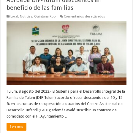
Aprueba DIF-Tulum descuentos en
beneficio de las familias
en
Local
,
Noticias
,
Quintana Roo
Comentarios desactivados
Aprueba
DIF-
Tulum
descuentos
en
beneficio
de
las
familias
Tulum, 8 agosto del 2022.- El Sistema para el Desarrollo Integral de la
Familia de Tulum (DIF-Tulum) acordó ofrecer descuentos del 10 y 15
% en las cuotas de recuperación a usuarios del Centro Asistencial de
Desarrollo Infantil (CADI); además avaló suscribir un contrato de
comodato con el H. Ayuntamiento …
Leer mas