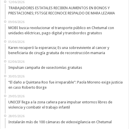
12/06/2026
TRABAJADORES ESTATALES RECIBEN AUMENTOS EN BONOS Y
PRESTACIONES; FSTSGE RECONOCE RESPALDO DE MARA LEZAMA
09/06/2026
MOBI busca revolucionar el transporte público en Chetumal con
unidades eléctricas, pago digital y transbordos gratuitos
05/06/2026
Karen recuperó la esperanza; Es una sobreviviente al cancer y
beneficiaria de cirugía gratuita de reconstrucción mamaria
02/06/2026
Impulsan campaña de vasectomías gratuitas
30/05/2026
“El daño a Quintana Roo fue irreparable”: Paola Moreno exige justicia
en caso Roberto Borge
29/05/2026
UNICEF llega a la zona cañera para impulsar entornos libres de
violencia y combatir el trabajo infantil
28/05/2026
Instalarán más de 100 cámaras de videovigilancia en Chetumal