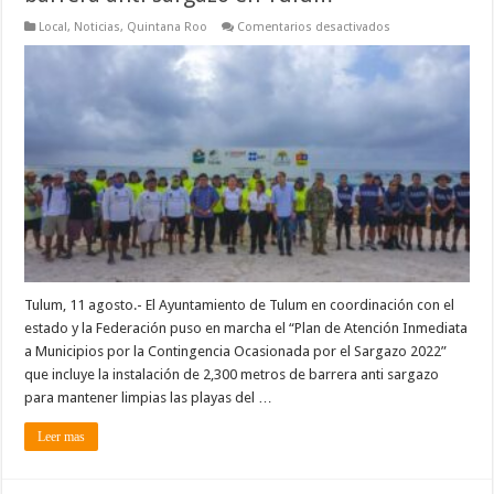
en
Local
,
Noticias
,
Quintana Roo
Comentarios desactivados
Avanza
la
instalación
de
2,300
metros
de
barrera
anti
sargazo
en
Tulum
Tulum, 11 agosto.- El Ayuntamiento de Tulum en coordinación con el
estado y la Federación puso en marcha el “Plan de Atención Inmediata
a Municipios por la Contingencia Ocasionada por el Sargazo 2022”
que incluye la instalación de 2,300 metros de barrera anti sargazo
para mantener limpias las playas del …
Leer mas