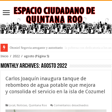
Puebla: ley que penaliza el desempleo y la pobreza con dedicatoria a los an
Inicio
/
2022
/
agosto
(Página 5)
Monthly Archives:
agosto 2022
Carlos Joaquín inaugura tanque de
rebombeo de agua potable que mejora
y consolida el servicio en la isla de Cozumel
en
Local
,
Noticias
,
Quintana Roo
Comentarios desactivados
Carlos
Joaquín