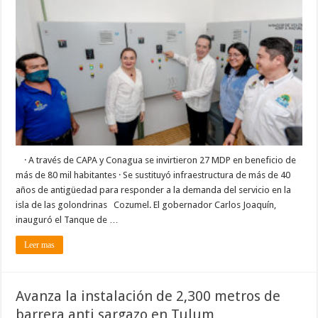
inaugura
tanque
de
rebombeo
de
agua
potable
que
mejora
y consolida
el
servicio
en
la
isla
de
Cozumel
· A través de CAPA y Conagua se invirtieron 27 MDP en beneficio de
más de 80 mil habitantes · Se sustituyó infraestructura de más de 40
años de antigüedad para responder a la demanda del servicio en la
isla de las golondrinas Cozumel. El gobernador Carlos Joaquín,
inauguró el Tanque de …
Leer mas
Avanza la instalación de 2,300 metros de
barrera anti sargazo en Tulum