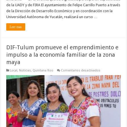
de la UADY y de FIRA El ayuntamiento de Felipe Carrillo Puerto a través
de la Dirección de Desarrollo Económico y en coordinación con la
Universidad Autónoma de Yucatán, realizará un curso …
Leer mas
DIF-Tulum promueve el emprendimiento e
impulso a la economía familiar de la zona
maya
en
Local
,
Noticias
,
Quintana Roo
Comentarios desactivados
DIF-
Tulum
promueve
el
emprendimiento
e
impulso
a
la
economía
familiar
de
la
zona
maya