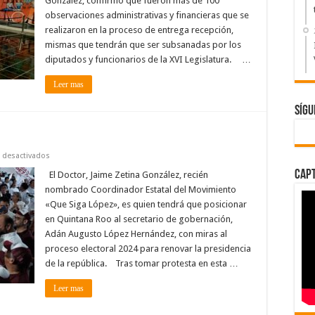
González, confirmó que fueron más de 100
llevaron;
observaciones administrativas y financieras que se
Más
de
realizaron en la proceso de entrega recepción,
100
observaciones
mismas que tendrán que ser subsanadas por los
tendrán
diputados y funcionarios de la XVI Legislatura. …
que
subsanar
los
Leer mas
diputados
y
funcionarios
Sígu
de
la
XVI
Legislatura
en
 desactivados
¿Que
Capt
siga
El Doctor, Jaime Zetina González, recién
López?
nombrado Coordinador Estatal del Movimiento
«Que Siga López», es quien tendrá que posicionar
en Quintana Roo al secretario de gobernación,
Adán Augusto López Hernández, con miras al
proceso electoral 2024 para renovar la presidencia
de la república. Tras tomar protesta en esta …
Leer mas