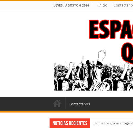
Inicio
Contactano
JUEVES , AGOSTO 6 2026
Contactanos
Noticias Recientes
Otoniel Segovia arrogante
Puebla: ley que penaliza 