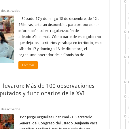
en
 desactivados
CAPA
instalará
-Sábado 17 y domingo 18 de diciembre, de 12 a
módulo
16 horas, estarán disponibles para proporcionar
de
atención
información sobre regularización de
en
adeudosChetumal.- Cómo parte de este gobierno
Walmart
y
que deja los escritorios y trabaja en territorio, este
plaza
Las
sábado 17 y domingo 18 de diciembre, el
Américas
organismo operador de la Comisión de …
de
Chetumal
Leer mas
se llevaron; Más de 100 observaciones
putados y funcionarios de la XVI
en
 desactivados
Hasta
los
Por Jorge Argüelles Chetumal.- El Secretario
libros
General del Congreso del Estado Benjamín Vaca
históricos
se