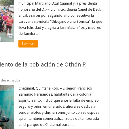
“Dibuja
municipal Marciano Dzul Caamal y la presidenta
una
Sonrisa”
honoraria del DIF-Tulum, Lic. Ileana Canul de Dzul,
lleva
encabezaron por segundo año consecutivo la
felicidad
y
caravana navideña “Dibujando una Sonrisa”, la que
alegría
a
lleva felicidad y alegría a las niñas, niños y madres
las
de familia …
niñas,
niños
y
Leer mas
madres
de
familia
tulumnenses.
iento de la población de Othón P.
en
 desactivados
Desempleo
afecta
Chetumal, Quintana Roo. – El señor Francisco
a
Zamudio Hernández, habitante de la colonia
45
por
Espíritu Santo, indicó que ante la falta de empleo
ciento
seguro y bien remunerados, ahora se dedica a
de
la
vender elotes y chicharrones junto con su esposa
población
de
quien también comercializa frutas de temporada
Othón
en el parque de Chetumal para …
P.
Blanco