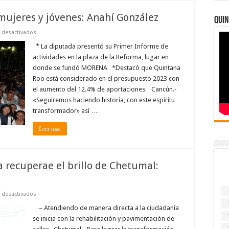
mujeres y jóvenes: Anahí González
Quin
en
 desactivados
El
cambio
* La diputada presentó su Primer Informe de
verdadero
actividades en la plaza de la Reforma, lugar en
es
con
donde se fundó MORENA *Destacó que Quintana
mujeres
Roo está considerado en el presupuesto 2023 con
y
jóvenes:
el aumento del 12.4% de aportaciones Cancún.-
Anahí
González
«Seguiremos haciendo historia, con este espíritu
transformador» así …
Leer mas
a recuperae el brillo de Chetumal:
en
 desactivados
Inició
la
– Atendiendo de manera directa a la ciudadanía
transformación
se inicia con la rehabilitación y pavimentación de
para
recuperae