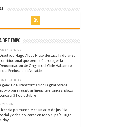
al
a de Tiempo
Hace 4 semanas
Diputado Hugo Alday Nieto destaca la defensa
constitucional que permitió proteger la
Denominación de Origen del Chile Habanero
de la Península de Yucatán.
Hace 4 semanas
Agencia de Transformación Digital ofrece
apoyo para registrar líneas telefónicas; plazo
vence el 31 de octubre
27/06/2026
Licencia permanente es un acto de justicia
social y debe aplicarse en todo el país: Hugo
Alday