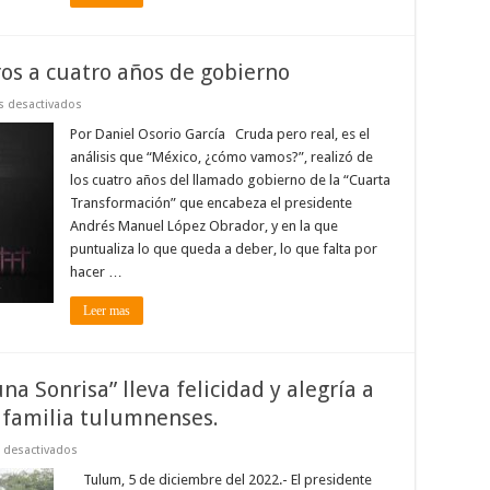
drásticamente
los
impuestos
en
os a cuatro años de gobierno
2023.
en
 desactivados
4T:
más
Por Daniel Osorio García Cruda pero real, es el
pendientes
análisis que “México, ¿cómo vamos?”, realizó de
que
logros
los cuatro años del llamado gobierno de la “Cuarta
a
Transformación” que encabeza el presidente
cuatro
años
Andrés Manuel López Obrador, y en la que
de
gobierno
puntualiza lo que queda a deber, lo que falta por
hacer …
Leer mas
a Sonrisa” lleva felicidad y alegría a
e familia tulumnenses.
en
 desactivados
caravana
navideña
Tulum, 5 de diciembre del 2022.- El presidente