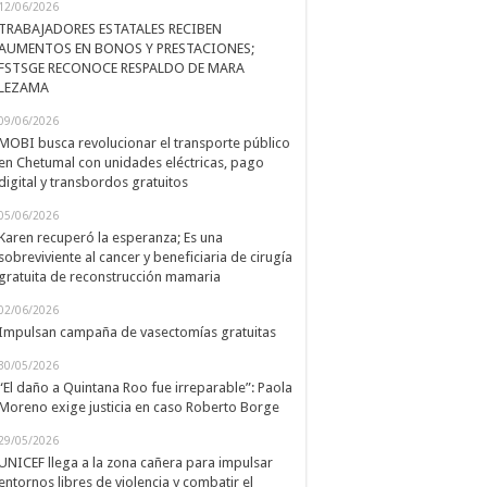
12/06/2026
TRABAJADORES ESTATALES RECIBEN
AUMENTOS EN BONOS Y PRESTACIONES;
FSTSGE RECONOCE RESPALDO DE MARA
LEZAMA
09/06/2026
MOBI busca revolucionar el transporte público
en Chetumal con unidades eléctricas, pago
digital y transbordos gratuitos
05/06/2026
Karen recuperó la esperanza; Es una
sobreviviente al cancer y beneficiaria de cirugía
gratuita de reconstrucción mamaria
02/06/2026
Impulsan campaña de vasectomías gratuitas
30/05/2026
“El daño a Quintana Roo fue irreparable”: Paola
Moreno exige justicia en caso Roberto Borge
29/05/2026
UNICEF llega a la zona cañera para impulsar
entornos libres de violencia y combatir el