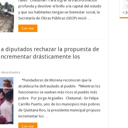
calles Chetumal.- Para lograr la transformación
el
profunda y devolver el brillo a la capital del estado
brillo
de
y que sus habitantes tengan un bienestar social, la
« J
Chetumal:
SEOP
Secretaría de Obras Públicas (SEOP) inició …
Leer mas
a diputados rechazar la propuesta de
ncrementar drásticamente los
en
 desactivados
Comerciantes
de
*Fundadores de Morena reconocen que la
FCP
alcaldesa ha defraudado al pueblo *Mientras los
exigen
a
funcionarios se vuelven más ricos el pueblo más
diputados
pobre Por Jorge Argüelles Chetumal.- En Felipe
rechazar
la
Carrillo Puerto, uno de los municipios más pobres
propuesta
de
de Quintana Roo, la presidenta municipal propuso
Mary
incrementar los …
Hernández
que
busca
Leer mas
incrementar