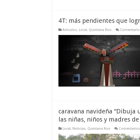
4T: más pendientes que logr
Articulos
,
Local
,
Quintana Roo
Comentarios
caravana navideña “Dibuja un
las niñas, niños y madres d
Local
,
Noticias
,
Quintana Roo
Comentarios