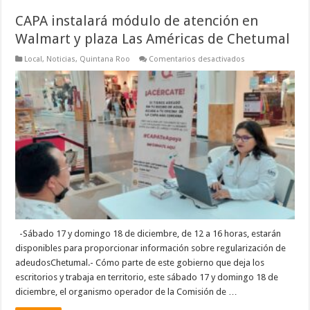
CAPA instalará módulo de atención en
Walmart y plaza Las Américas de Chetumal
en
Local
,
Noticias
,
Quintana Roo
Comentarios desactivados
CAPA
instalará
módulo
de
atención
en
Walmart
y
plaza
Las
Américas
de
Chetumal
-Sábado 17 y domingo 18 de diciembre, de 12 a 16 horas, estarán
disponibles para proporcionar información sobre regularización de
adeudosChetumal.- Cómo parte de este gobierno que deja los
escritorios y trabaja en territorio, este sábado 17 y domingo 18 de
diciembre, el organismo operador de la Comisión de …