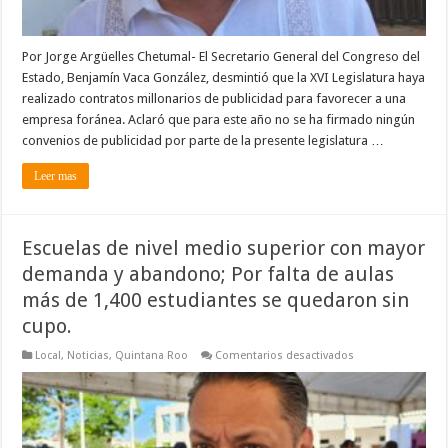
Por Jorge Argüelles Chetumal- El Secretario General del Congreso del
Estado, Benjamín Vaca González, desmintió que la XVI Legislatura haya
realizado contratos millonarios de publicidad para favorecer a una
empresa foránea. Aclaró que para este año no se ha firmado ningún
convenios de publicidad por parte de la presente legislatura …
Leer mas
Escuelas de nivel medio superior con mayor
demanda y abandono; Por falta de aulas
más de 1,400 estudiantes se quedaron sin
cupo.
en
Local
,
Noticias
,
Quintana Roo
Comentarios desactivados
Escuelas
de
nivel
medio
superior
con
mayor