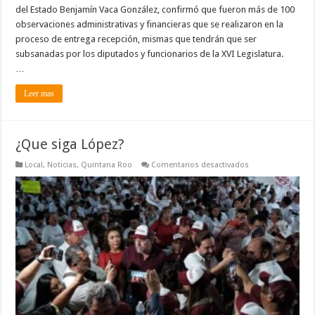
del Estado Benjamín Vaca González, confirmó que fueron más de 100
Legislatura
observaciones administrativas y financieras que se realizaron en la
proceso de entrega recepción, mismas que tendrán que ser
subsanadas por los diputados y funcionarios de la XVI Legislatura.
…
Leer mas
¿Que siga López?
en
Local
,
Noticias
,
Quintana Roo
Comentarios desactivados
¿Que
siga
López?