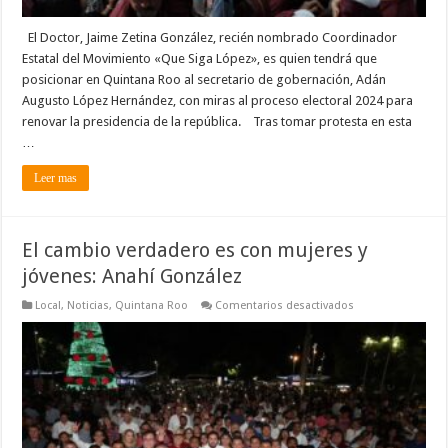
El Doctor, Jaime Zetina González, recién nombrado Coordinador
Estatal del Movimiento «Que Siga López», es quien tendrá que
posicionar en Quintana Roo al secretario de gobernación, Adán
Augusto López Hernández, con miras al proceso electoral 2024 para
renovar la presidencia de la república. Tras tomar protesta en esta
…
Leer mas
El cambio verdadero es con mujeres y
jóvenes: Anahí González
en
Local
,
Noticias
,
Quintana Roo
Comentarios desactivados
El
cambio
verdadero
es
con
mujeres
y
jóvenes:
Anahí
González