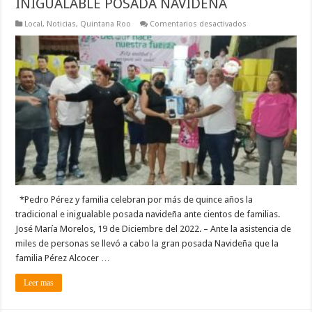
INIGUALABLE POSADA NAVIDEÑA
en
Local
,
Noticias
,
Quintana Roo
Comentarios desactivados
CIENTOS
DE
FAMILIAS
DISFRUTARON
INIGUALABLE
POSADA
NAVIDEÑA
*Pedro Pérez y familia celebran por más de quince años la
tradicional e inigualable posada navideña ante cientos de familias.
José María Morelos, 19 de Diciembre del 2022. – Ante la asistencia de
miles de personas se llevó a cabo la gran posada Navideña que la
familia Pérez Alcocer …
Leer mas