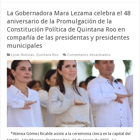
La Gobernadora Mara Lezama celebra el 48
aniversario de la Promulgación de la
Constitución Política de Quintana Roo en
compañía de las presidentas y presidentes
municipales
en
Local
,
Noticias
,
Quintana Roo
Comentarios desactivados
La
Gobernadora
Mara
Lezama
celebra
el
48
aniversario
de
la
Promulgación
de
la
Constitución
Política
de
Quintana
Roo
en
*Atenea Gómez Ricalde asiste a la ceremonia cívica en la capital del
compañía
de