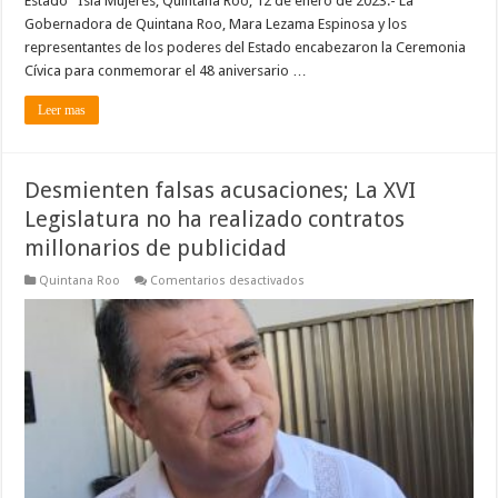
Estado Isla Mujeres, Quintana Roo, 12 de enero de 2023.- La
las
Gobernadora de Quintana Roo, Mara Lezama Espinosa y los
presidentas
y
representantes de los poderes del Estado encabezaron la Ceremonia
presidentes
Cívica para conmemorar el 48 aniversario …
municipales
Leer mas
Desmienten falsas acusaciones; La XVI
Legislatura no ha realizado contratos
millonarios de publicidad
en
Quintana Roo
Comentarios desactivados
Desmienten
falsas
acusaciones;
La
XVI
Legislatura
no
ha
realizado
contratos
millonarios
de
publicidad