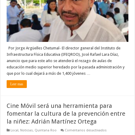
demanda
y
abandono;
Por
falta
de
aulas
más
de
1,400
estudiantes
se
Por Jorge Argüelles Chetumal- El director general del Instituto de
quedaron
Infraestructura Física Educativa (IFEQROO), José Rafael Lara Díaz,
sin
cupo.
anuncio que para este año se atenderá el rezago de aulas de
educación medio superior heredado por la pasada administración y
que por lo cual dejará a más de 1,400 jóvenes …
Leer mas
Cine Móvil será una herramienta para
fomentar la cultura de la prevención entre
la niñez: Adrián Martínez Ortega
en
Local
,
Noticias
,
Quintana Roo
Comentarios desactivados
Cine