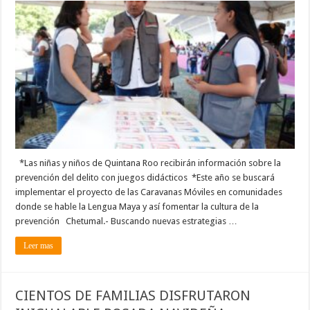
Móvil
será
una
herramienta
para
fomentar
la
cultura
de
la
prevención
entre
la
niñez:
Adrián
Martínez
Ortega
*Las niñas y niños de Quintana Roo recibirán información sobre la
prevención del delito con juegos didácticos *Este año se buscará
implementar el proyecto de las Caravanas Móviles en comunidades
donde se hable la Lengua Maya y así fomentar la cultura de la
prevención Chetumal.- Buscando nuevas estrategias …
Leer mas
CIENTOS DE FAMILIAS DISFRUTARON