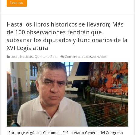
Leer mas
Hasta los libros históricos se llevaron; Más
de 100 observaciones tendrán que
subsanar los diputados y funcionarios de la
XVI Legislatura
en
Local
,
Noticias
,
Quintana Roo
Comentarios desactivados
Hasta
los
libros
históricos
se
llevaron;
Más
de
100
observaciones
tendrán
que
subsanar
los
diputados
y
funcionarios
de
la
Por Jorge Argüelles Chetumal.- El Secretario General del Congreso
XVI