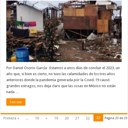
2023,
¿cómo
estamos?
I
de
II
Por Daniel Osorio García Estamos a unos días de concluir el 2023, un
año que, si bien es cierto, no tuvo las calamidades de los tres años
anteriores donde la pandemia generada por la Covid-19 causó
grandes estragos, nos deja claro que las cosas en México no están
nada …
Leer mas
23
Primera «
...
10
«
19
20
21
22
Página 23 de 23