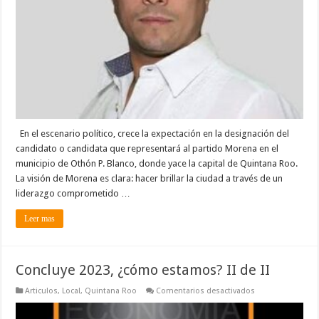
P.
Blanco:
Dos
Nombres
Resaltan
Yensunni
Martínez
y
Alejandro
Alamilla
En el escenario político, crece la expectación en la designación del
candidato o candidata que representará al partido Morena en el
municipio de Othón P. Blanco, donde yace la capital de Quintana Roo.
La visión de Morena es clara: hacer brillar la ciudad a través de un
liderazgo comprometido …
Leer mas
Concluye 2023, ¿cómo estamos? II de II
en
Articulos
,
Local
,
Quintana Roo
Comentarios desactivados
Concluye
2023,
¿cómo