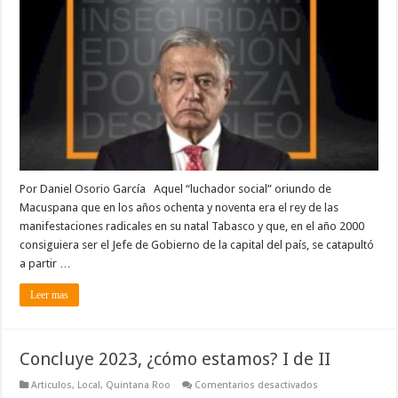
estamos?
II
de
II
Por Daniel Osorio García Aquel “luchador social” oriundo de
Macuspana que en los años ochenta y noventa era el rey de las
manifestaciones radicales en su natal Tabasco y que, en el año 2000
consiguiera ser el Jefe de Gobierno de la capital del país, se catapultó
a partir …
Leer mas
Concluye 2023, ¿cómo estamos? I de II
en
Articulos
,
Local
,
Quintana Roo
Comentarios desactivados
Concluye