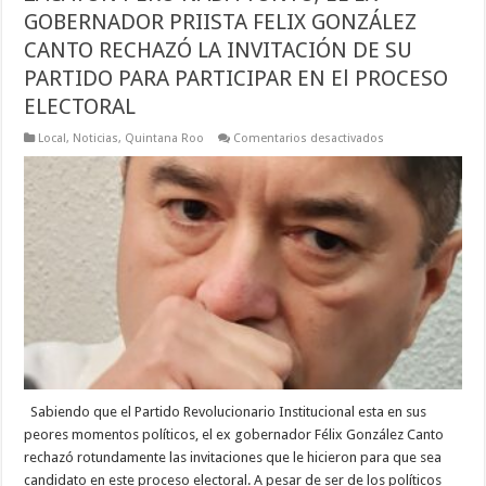
GOBERNADOR PRIISTA FELIX GONZÁLEZ
CANTO RECHAZÓ LA INVITACIÓN DE SU
PARTIDO PARA PARTICIPAR EN El PROCESO
ELECTORAL
en
Local
,
Noticias
,
Quintana Roo
Comentarios desactivados
ZACATÓN
PERO
NADA
TONTO;
EL
EX
GOBERNADOR
PRIISTA
FELIX
GONZÁLEZ
CANTO
RECHAZÓ
LA
INVITACIÓN
DE
SU
PARTIDO
PARA
PARTICIPAR
Sabiendo que el Partido Revolucionario Institucional esta en sus
EN
peores momentos políticos, el ex gobernador Félix González Canto
El
PROCESO
rechazó rotundamente las invitaciones que le hicieron para que sea
ELECTORAL
candidato en este proceso electoral. A pesar de ser de los políticos