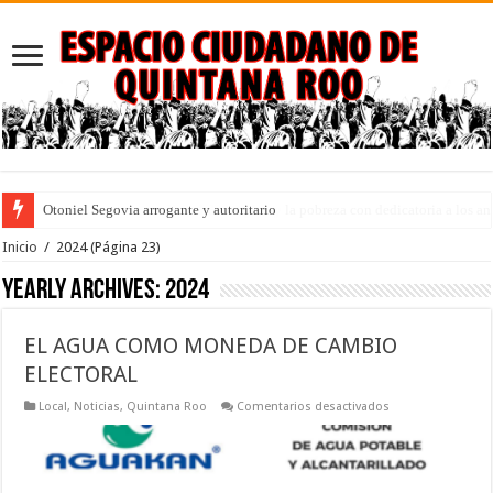
Puebla: ley que penaliza el desempleo y la pobreza con dedicatoria a los an
Inicio
/
2024
(Página 23)
Yearly Archives:
2024
EL AGUA COMO MONEDA DE CAMBIO
ELECTORAL
en
Local
,
Noticias
,
Quintana Roo
Comentarios desactivados
EL
AGUA
COMO
MONEDA
DE
CAMBIO