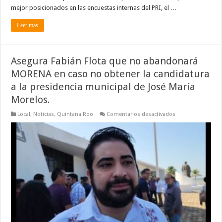
mejor posicionados en las encuestas internas del PRI, el …
Leer mas
Asegura Fabián Flota que no abandonará
MORENA en caso no obtener la candidatura
a la presidencia municipal de José María
Morelos.
en
Local
,
Noticias
,
Quintana Roo
Comentarios desactivados
Asegura
Fabián
Flota
que
no
abandonará
MORENA
en
caso
no
obtener
la
candidatura
a
la
presidencia