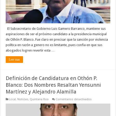
«La
vida
esta
llena
de
sorpresas».
El Subsecretario de Gobierno Luis Gamero Barranco, mantiene sus
aspiraciones de ser el próximo candidato a la presidencia municipal
de Othón P. Blanco. Fue claro en precisar que la sanción por violencia
política en razón a genero no es limitante, pues confia en que sus
abogados logren revertir esta …
Leer mas
Definición de Candidatura en Othón P.
Blanco: Dos Nombres Resaltan Yensunni
Martínez y Alejandro Alamilla
en
Local
,
Noticias
,
Quintana Roo
Comentarios desactivados
Definición
de
Candidatura
en
Othón