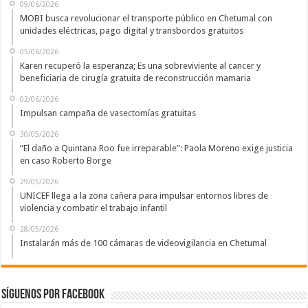
09/06/2026
MOBI busca revolucionar el transporte público en Chetumal con
unidades eléctricas, pago digital y transbordos gratuitos
05/06/2026
Karen recuperó la esperanza; Es una sobreviviente al cancer y
beneficiaria de cirugía gratuita de reconstrucción mamaria
02/06/2026
Impulsan campaña de vasectomías gratuitas
30/05/2026
“El daño a Quintana Roo fue irreparable”: Paola Moreno exige justicia
en caso Roberto Borge
29/05/2026
UNICEF llega a la zona cañera para impulsar entornos libres de
violencia y combatir el trabajo infantil
28/05/2026
Instalarán más de 100 cámaras de videovigilancia en Chetumal
Síguenos por Facebook