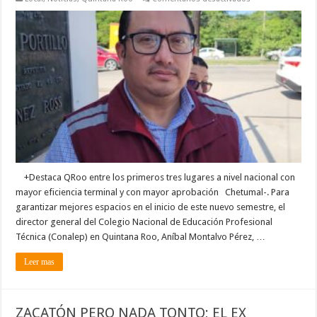
PLANTELES
DE
CONALEP
RECIBEN
COMPUTADORAS,
AIRES
ACONDICIONADO
Y
OTROS
EQUIPOS
+Destaca QRoo entre los primeros tres lugares a nivel nacional con
mayor eficiencia terminal y con mayor aprobación Chetumal-. Para
garantizar mejores espacios en el inicio de este nuevo semestre, el
director general del Colegio Nacional de Educación Profesional
Técnica (Conalep) en Quintana Roo, Aníbal Montalvo Pérez, …
Leer mas
ZACATÓN PERO NADA TONTO; EL EX